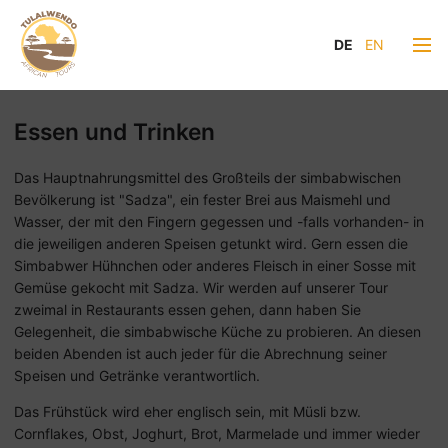
DE
EN
Essen und Trinken
Das Hauptnahrungsmittel des Großteils der simbabwischen
Bevölkerung ist "Sadza", ein fester Brei aus Maismehl und
Wasser, der mit den Fingern gegessen und -falls vorhanden- in
die jeweiligen anderen Speisen getunkt wird. Gern essen die
Simbabwer Hühnchen oder anderes Fleisch in einer Sosse mit
Gemüse gekocht mit Sadza. Wir werden auf unserer Tour
zweimal in Restaurants essen gehen, dann haben Sie
Gelegenheit, die simbabwische Küche zu probieren. An diesen
beiden Abenden ist auch jeder für die Abrechnung seiner
Speisen und Getränke verantwortlich.
Das Frühstück wird eher englisch sein, mit Müsli bzw.
Cornflakes, Obst, Joghurt, Brot, Marmelade und immer wieder