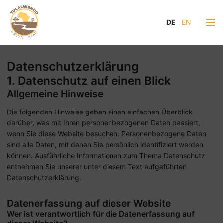
DE
EN
Datenschutz­erklärung
1. Datenschutz auf einen Blick
Allgemeine Hinweise
Die folgenden Hinweise geben einen einfachen Überblick
darüber, was mit Ihren personenbezogenen Daten passiert,
wenn Sie diese Website besuchen. Personenbezogene Daten
sind alle Daten, mit denen Sie persönlich identifiziert werden
können. Ausführliche Informationen zum Thema Datenschutz
entnehmen Sie unserer unter diesem Text aufgeführten
Datenschutzerklärung.
Datenerfassung auf dieser Website
Wer ist verantwortlich für die Datenerfassung auf