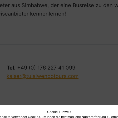
ieter aus Simbabwe, der eine Busreise zu den 
eiseanbieter kennenlernen!
Tel.
+49 (0) 176 227 41 099
kaiser@tulalwendotours.com
Cookie-Hinweis
ebseite verwendet Cookies, um Ihnen die bestmögliche Nutzererfahrung zu ermö