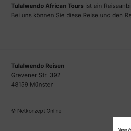
Tulalwendo African Tours
ist ein Reiseanb
Bei uns können Sie diese Reise und den R
Tulalwendo Reisen
Grevener Str. 392
48159 Münster
© Netkonzept Online
Diese W