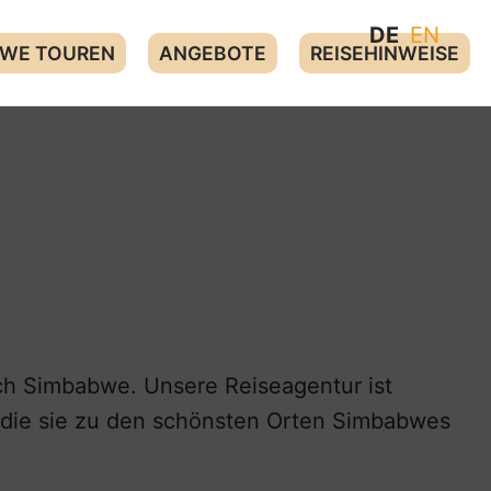
DE
EN
WE TOUREN
ANGEBOTE
REISEHINWEISE
ch Simbabwe. Unsere Reiseagentur ist
, die sie zu den schönsten Orten Simbabwes