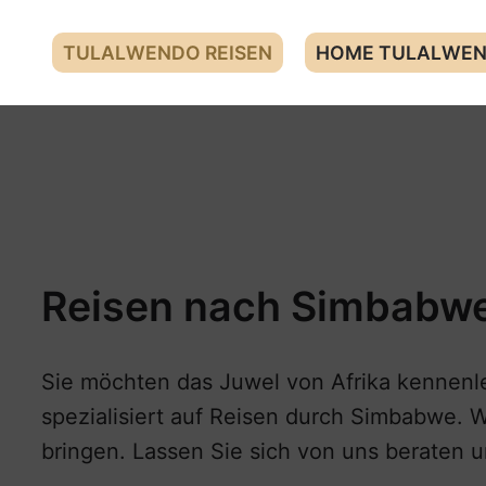
TULALWENDO REISEN
HOME TULALWEN
Reisen nach Simbabw
Sie möchten das Juwel von Afrika kennenl
spezialisiert auf Reisen durch Simbabwe. 
bringen. Lassen Sie sich von uns beraten u